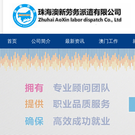
首页
公司简介
最新资讯
澳门工作